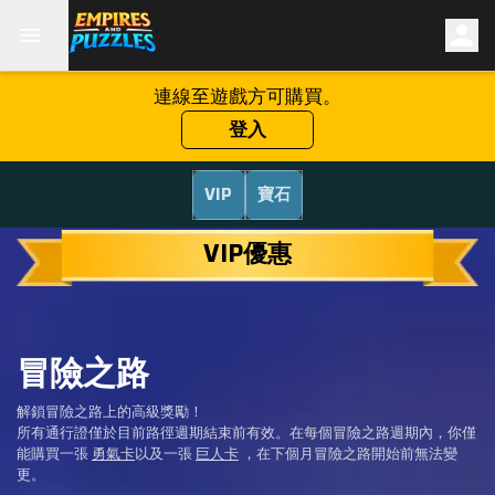
連線至遊戲方可購買。
登入
VIP
寶石
VIP優惠
冒險之路
解鎖冒險之路上的高級獎勵！
所有通行證僅於目前路徑週期結束前有效。在每個冒險之路週期內，你僅
能購買一張
勇氣卡
以及一張
巨人卡
，在下個月冒險之路開始前無法變
更。