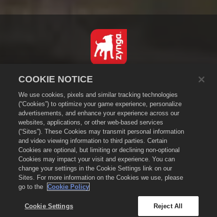
繁體中文
COOKIE NOTICE
隱私政策
We use cookies, pixels and similar tracking technologies
服務規則
(“Cookies”) to optimize your game experience, personalize
advertisements, and enhance your experience across our
不得出售或分享我的個人資訊
websites, applications, or other web-based services
Cookie政策
(“Sites”). These Cookies may transmit personal information
退款政策
and video viewing information to third parties. Certain
Cookies are optional, but limiting or declining non-optional
商店支援
Cookies may impact your visit and experience. You can
遊戲支援
change your settings in the Cookie Settings link on our
Sites. For more information on the Cookies we use, please
Cookie設定
go to the
Cookie Policy
©
2026
Small Giant Games Oy。《Empires & Puzzles》與《Empires &
Puzzles》企業標誌是Small Giant Games Oy的商標。 保留所有權利。Empires &
Cookie Settings
Reject All
Puzzles Store由Small Giant Games Oy營運。優惠僅於《Empires & Puzzles》