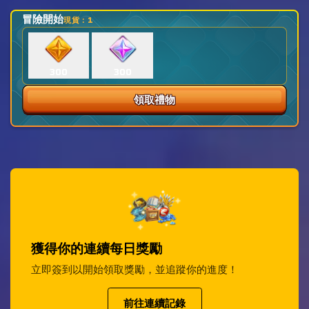
冒險開始
現貨：1
16D 18H
300
300
領取禮物
獲得你的連續每日獎勵
立即簽到以開始領取獎勵，並追蹤你的進度！
前往連續記錄