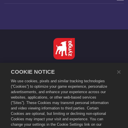
Svenska
COOKIE NOTICE
Integritetspolicy
We use cookies, pixels and similar tracking technologies
Användarvillkor
(“Cookies”) to optimize your game experience, personalize
Sälj eller dela inte mina personuppgifter
advertisements, and enhance your experience across our
Cookiepolicy
websites, applications, or other web-based services
(“Sites”). These Cookies may transmit personal information
Återbetalningspolicy
and video viewing information to third parties. Certain
Butikssupport
Cookies are optional, but limiting or declining non-optional
Spelsupport
Cookies may impact your visit and experience. You can
change your settings in the Cookie Settings link on our
Cookieinställningar