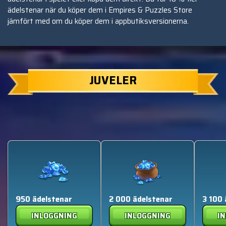
ädelstenar när du köper dem i Empires & Puzzles Store
jämfört med om du köper dem i appbutiksversionerna.
JUVELER
950 ädelstenar
2 000 ädelstenar
3 100 
INLOGGNING
INLOGGNING
I