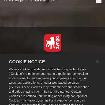
Varför ser jag ytterligare avgifter?
Svenska
COOKIE NOTICE
Integritetspolicy
We use cookies, pixels and similar tracking technologies
Användarvillkor
(“Cookies”) to optimize your game experience, personalize
Sälj eller dela inte mina personuppgifter
advertisements, and enhance your experience across our
Cookiepolicy
websites, applications, or other web-based services
(“Sites”). These Cookies may transmit personal information
Återbetalningspolicy
and video viewing information to third parties. Certain
Butikssupport
Cookies are optional, but limiting or declining non-optional
Spelsupport
Cookies may impact your visit and experience. You can
change your settings in the Cookie Settings link on our