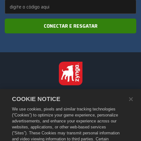
CONECTAR E RESGATAR
Português - Brasil
COOKIE NOTICE
Privacidade
We use cookies, pixels and similar tracking technologies
Termos de Serviço
(“Cookies”) to optimize your game experience, personalize
Não vender nem compartilhar minhas informações pessoais
advertisements, and enhance your experience across our
Política de Cookies
websites, applications, or other web-based services
(“Sites”). These Cookies may transmit personal information
Política de Reembolso
and video viewing information to third parties. Certain