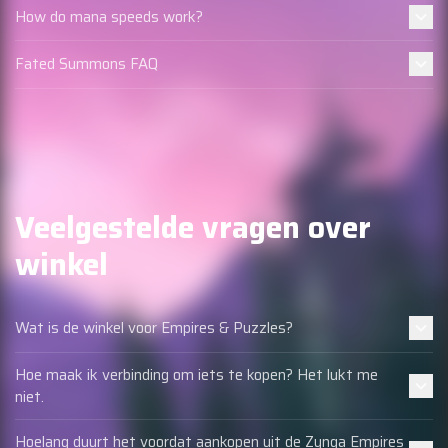
How do mana speeds work?
Fated Summons FAQ
Veelgestelde vragen over
winkel
Wat is de winkel voor Empires & Puzzles?
Hoe maak ik verbinding om iets te kopen? Het lukt me
niet.
Hoelang duurt het voordat aankopen uit de Zynga Empires