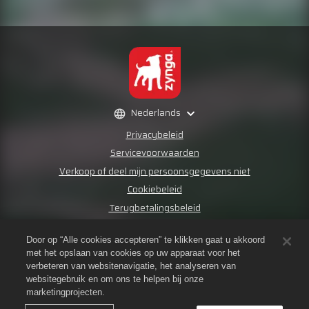
Nederlands
Privacybeleid
Servicevoorwaarden
Verkoop of deel mijn persoonsgegevens niet
Cookiebeleid
Terugbetalingsbeleid
Winkelondersteuning
Door op “Alle cookies accepteren” te klikken gaat u akkoord
Spelondersteuning
met het opslaan van cookies op uw apparaat voor het
Cookie-instellingen
verbeteren van websitenavigatie, het analyseren van
websitegebruik en om ons te helpen bij onze
©
2026
Small Giant Games Oy. Empires & Puzzles en het Empires &
marketingprojecten.
Puzzles-logo zijn handelsmerken van Small Giant Games Oy. Alle rechten
voorbehouden. De Empires & Puzzles Store wordt beheerd door Small