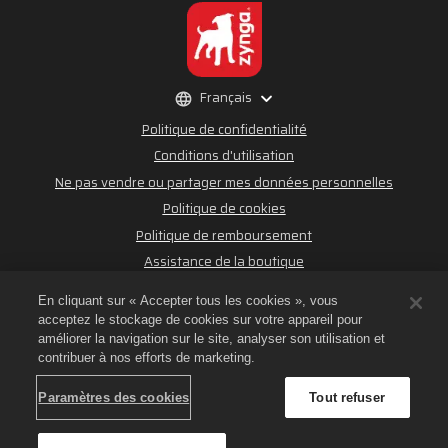
Français
Politique de confidentialité
Conditions d'utilisation
Ne pas vendre ou partager mes données personnelles
Politique de cookies
Politique de remboursement
Assistance de la boutique
Assistance du jeu
En cliquant sur « Accepter tous les cookies », vous
Paramètres des cookies
acceptez le stockage de cookies sur votre appareil pour
améliorer la navigation sur le site, analyser son utilisation et
©
2026
Small Giant Games Oy. Empires & Puzzles et le logo Empires &
contribuer à nos efforts de marketing.
Puzzles sont des marques de commerce de Small Giant Games Oy. Tous
droits réservés. La boutique Empires & Puzzles Store est gérée par Small
Giant Games Oy. Les offres ne sont valables que dans le jeu Empires &
Paramètres des cookies
Tout refuser
Puzzles. La disponibilité des offres et les prix varient d'une région à
l'autre.