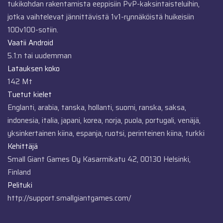
tukikohdan rakentamista eeppisiin PvP-kaksintaisteluihin,
jotka vaihtelevat jännittävistä 1v1-rynnäköistä huikeisiin
100v100-sotiin.
Vaatii Android
5.1:n tai uudemman
Latauksen koko
142 Mt
Tuetut kielet
Englanti, arabia, tanska, hollanti, suomi, ranska, saksa,
indonesia, italia, japani, korea, norja, puola, portugali, venäjä,
yksinkertainen kiina, espanja, ruotsi, perinteinen kiina, turkki
Kehittäjä
Small Giant Games Oy Kasarmikatu 42, 00130 Helsinki,
Finland
Pelituki
http://support.smallgiantgames.com/