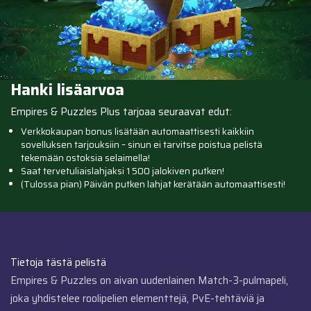
Hanki lisäarvoa
Empires & Puzzles Plus tarjoaa seuraavat edut:
Verkkokaupan bonus lisätään automaattisesti kaikkiin
sovelluksen tarjouksiin – sinun ei tarvitse poistua pelistä
tekemään ostoksia selaimella!
Saat tervetuliaislahjaksi 1 500 jalokiven putken!
(Tulossa pian) Päivän putken lahjat kerätään automaattisesti!
Tietoja tästä pelistä
Empires & Puzzles on aivan uudenlainen Match-3-pulmapeli,
joka yhdistelee roolipelien elementtejä, PvE-tehtäviä ja