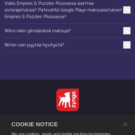
Voiko Empires & Puzzles Plussassa asettaa
ostorajoituksia? Pätevätkö Google Playn maksuasetukset
Empires & Puzzles Plussassa?
Miksi näen ylimääräisiä maksuja?
Miten voin pyytää hyvitystä?
Suomi
COOKIE NOTICE
Tietosuojakäytäntö
We use cookies, pixels and similar tracking technologies
Käyttöehdot