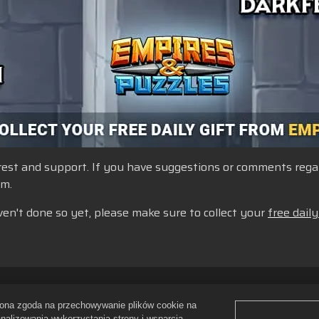
st and support. If you have suggestions or comments regardi
um.
ven't done so yet, please make sure to collect your
free daily
gulamin
Nie wyrażam zgody na sprzedawanie i udostępnianie moich
ażona zgoda na przechowywanie plików cookie na
Polityka zwrotów
Wsparcie sklepu
Pomoc gry
Ustawienia pli
analizowania wykorzystania strony i wsparcia