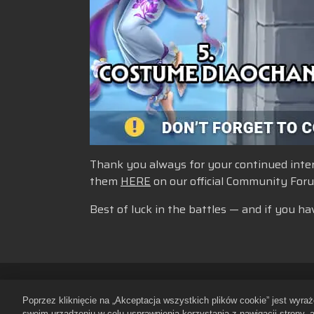
Thank you always for your continued intere
them
HERE
on our official Community For
Best of luck in the battles — and if you ha
Zasady ochrony prywatności
Re
Poprzez kliknięcie na „Akceptacja wszystkich plików cookie” jest wyr
Polityka dotycząca plików cookie
swoim urządzeniu w celu usprawnienia korzystania z nawigacji strony, 