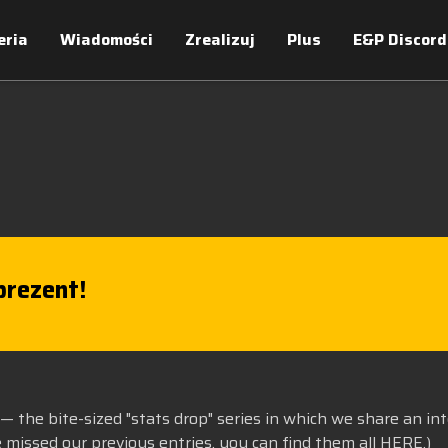
eria
Wiadomości
Zrealizuj
Plus
E&P Discord
rezent!
— the bite-sized "stats drop" series in which we share an in
e missed our previous entries, you can find them all
HERE
.)