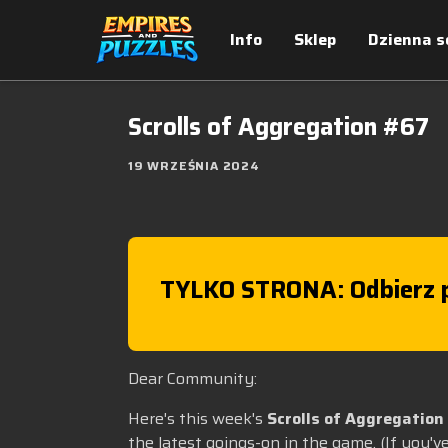
Info
Sklep
Dzienna s
Scrolls of Aggregation #67
19 WRZEŚNIA 2024
TYLKO STRONA: Odbierz p
Dear Community:
Here's this week's
Scrolls of Aggregation
the latest goings-on in the game. (If you'v