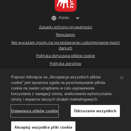
Polski
Zasady ochrony prywatności
Regulamin
Nie wyrażam zgody na sprzedawanie i udostępnianie moich
danych
Polityka dotycząca plików cookie
Polityka zwrotów
Wsparcie sklepu
Poprzez kliknięcie na „Akceptacja wszystkich plików
Pomoc gry
cookie” jest wyrażona zgoda na przechowywanie plików
Ustawienia plików cookie
cookie na swoim urządzeniu w celu usprawnienia
korzystania z nawigacji strony, analizowania wykorzystania
©
2026
Small Giant Games Oy.. Empires & Puzzles i logo Empires and
strony i wsparcia naszych działań marketingowych.
Puzzles są znakami handlowymi należącymi do Small Giant Games Oy.
Wszystkie prawa zastrzeżone. Sklep Empires and Puzzles Store jest
zarządzany przez Small Giant Games Oy. Oferty ważne są tylko w grze
Ustawienia plików cookie
Odrzucenie wszystkich
Empires & Puzzles. Dostępność oferty i ceny różnią się w zależności od
regionu.
Akceptuj wszystkie pliki cookie